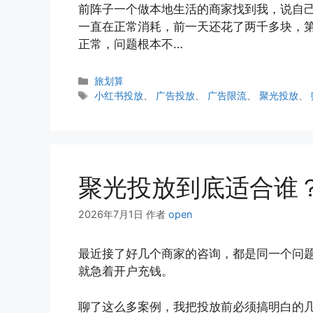
前阵子一个做本地生活的商家找到我，说自
一直在正常消耗，前一天还花了两千多块，
正常，问题根本不…
分
旅划算
类
标
小红书投放
、
广告投放
、
广告限流
、
聚光投放
、
签
聚光投放到底适合谁
2026年7月1日
作者
open
最近接了好几个商家的咨询，都是同一个问
就急着开户充钱。
聊了这么多案例，我把投放前必须搞明白的