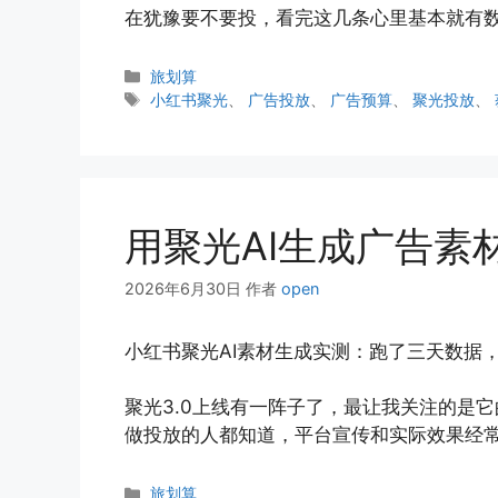
在犹豫要不要投，看完这几条心里基本就有
分
旅划算
类
标
小红书聚光
、
广告投放
、
广告预算
、
聚光投放
、
签
用聚光AI生成广告素
2026年6月30日
作者
open
小红书聚光AI素材生成实测：跑了三天数据
聚光3.0上线有一阵子了，最让我关注的是
做投放的人都知道，平台宣传和实际效果经
分
旅划算