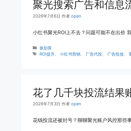
聚光搜索广告和信息
2026年7月6日
作者
open
小红书聚光ROI上不去？问题可能不在出价
分
旅划算
类
标
ROI提升
、
小红书营销
、
广告代投
、
广告投放
、
签
花了几千块投流结果
2026年7月3日
作者
open
花钱投流还被封号？聊聊聚光账户风控那些