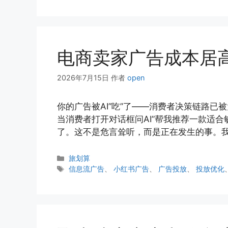
签
电商卖家广告成本居
2026年7月15日
作者
open
你的广告被AI”吃”了——消费者决策链路已
当消费者打开对话框问AI”帮我推荐一款适
了。这不是危言耸听，而是正在发生的事。我
分
旅划算
类
标
信息流广告
、
小红书广告
、
广告投放
、
投放优化
签