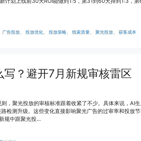
划上线前30天ROI能做到1:5，第31到60天掉到1:3，第6
、
广告投放
、
投放优化
、
投放策略
、
线索质量
、
聚光投放
、
获客成本
么写？避开7月新规审核雷区
治理规则，聚光投放的审核标准跟着收紧了不少。具体来说，A
链路检测升级。这些变化直接影响聚光广告的过审率和投放节
新规中跟聚光投…