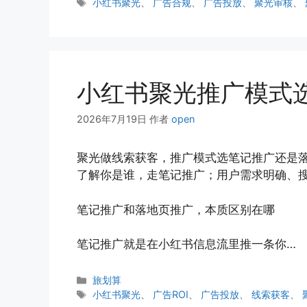
类
标
小红书聚光
、
广告合规
、
广告投放
、
聚光审核
、
签
小红书聚光推广模式
2026年7月19日
作者
open
聚光做线索获客，推广模式选笔记推广还是落
了解你是谁，走笔记推广；用户需求明确、
笔记推广和落地页推广，本质区别在哪
笔记推广就是在小红书信息流里推一条你…
分
旅划算
类
标
小红书聚光
、
广告ROI
、
广告投放
、
线索获客
、