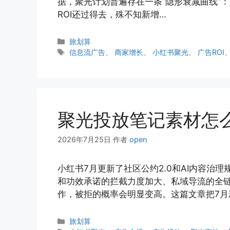
据，聚光计划普遍存在一条”隐形衰减曲线”：新计
ROI还过得去，殊不知新增…
分
旅划算
类
标
信息流广告
、
商家增长
、
小红书聚光
、
广告ROI
签
聚光投放笔记素材怎
2026年7月25日
作者
open
小红书7月更新了社区公约2.0和AI内容
和功效承诺的拦截力度加大、私域导流的全
作，被拒的概率会明显变高。这篇文章把7月
分
旅划算