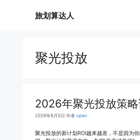
跳
至
旅划算达人
内
容
聚光投放
2026年聚光投放策
2026年8月5日
作者
open
聚光投放的新计划ROI越来越差，不是因为你