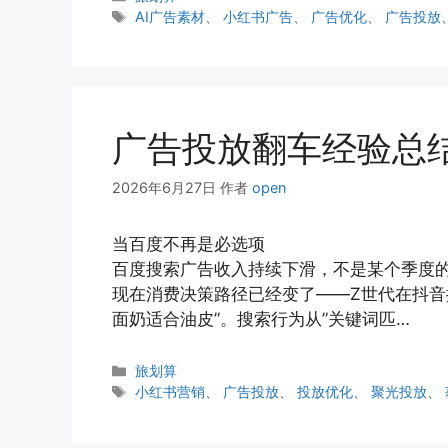
类
标
AI广告素材
、
小红书广告
、
广告优化
、
广告投放
签
广告投放翻车经验总
2026年6月27日
作者
open
当百度不再是必选项
百度搜索广告收入持续下滑，不是某个季度
现在消费决策路径已经变了——Z世代在抖音
面奶适合油皮”。搜索行为从”关键词匹…
分
旅划算
类
标
小红书营销
、
广告投放
、
投放优化
、
聚光投放
、
签