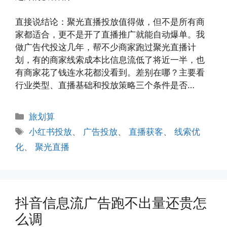
直接说结论：聚光直播投放值得做，但不是所有商
家都适合，更不是开了直播推广就能自动爆单。我
做广告代投这几年，帮不少商家跑过聚光直播计
划，有的商家线索成本比信息流低了将近一半，也
有商家花了钱连水花都没看到。差别在哪？主要看
行业类型、直播基础和投放策略三个条件是否…
分
旅划算
类
标
小红书投放
、
广告投放
、
直播获客
、
线索优
签
化
、
聚光直播
抖音信息流广告跑不出量还贵怎
么调