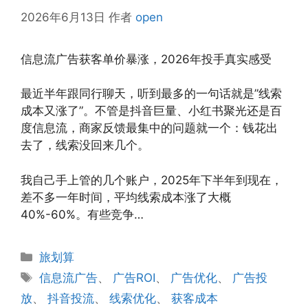
2026年6月13日
作者
open
信息流广告获客单价暴涨，2026年投手真实感受
最近半年跟同行聊天，听到最多的一句话就是”线索
成本又涨了”。不管是抖音巨量、小红书聚光还是百
度信息流，商家反馈最集中的问题就一个：钱花出
去了，线索没回来几个。
我自己手上管的几个账户，2025年下半年到现在，
差不多一年时间，平均线索成本涨了大概
40%-60%。有些竞争…
分
旅划算
类
标
信息流广告
、
广告ROI
、
广告优化
、
广告投
签
放
、
抖音投流
、
线索优化
、
获客成本