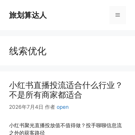
跳
至
旅划算达人
菜
内
容
单
线索优化
小红书直播投流适合什么行业？
不是所有商家都适合
2026年7月4日
作者
open
小红书聚光直播投放值不值得做？投手聊聊信息流
之外的获客路径