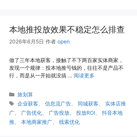
本地推投放效果不稳定怎么排查
2026年6月5日
作者
open
做了三年本地获客，接触了不下两百家实体商家，
发现一个规律：投本地推亏钱的，往往不是产品不
行，而是从一开始就没搞 …
阅读更多
分
旅划算
类
标
企业获客
、
信息流广告
、
同城获客
、
实体店推
签
广
、
广告优化
、
广告投放
、
投放ROI
、
抖音本地
推
、
本地商家推广
、
线索优化