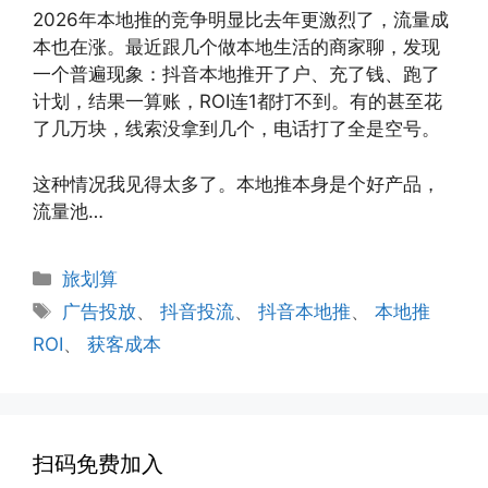
2026年本地推的竞争明显比去年更激烈了，流量成
本也在涨。最近跟几个做本地生活的商家聊，发现
一个普遍现象：抖音本地推开了户、充了钱、跑了
计划，结果一算账，ROI连1都打不到。有的甚至花
了几万块，线索没拿到几个，电话打了全是空号。
这种情况我见得太多了。本地推本身是个好产品，
流量池…
分
旅划算
类
标
广告投放
、
抖音投流
、
抖音本地推
、
本地推
签
ROI
、
获客成本
扫码免费加入