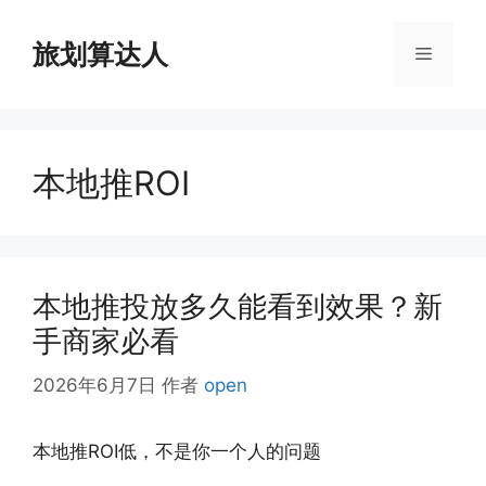
跳
至
旅划算达人
菜
内
容
单
本地推ROI
本地推投放多久能看到效果？新
手商家必看
2026年6月7日
作者
open
本地推ROI低，不是你一个人的问题