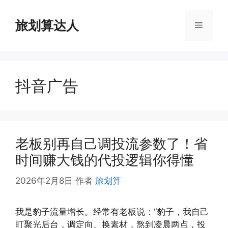
跳
至
旅划算达人
菜
内
容
单
抖音广告
老板别再自己调投流参数了！省
时间赚大钱的代投逻辑你得懂
2026年2月8日
作者
旅划算
我是豹子流量增长。经常有老板说：“豹子，我自己
盯聚光后台，调定向、换素材，熬到凌晨两点，投