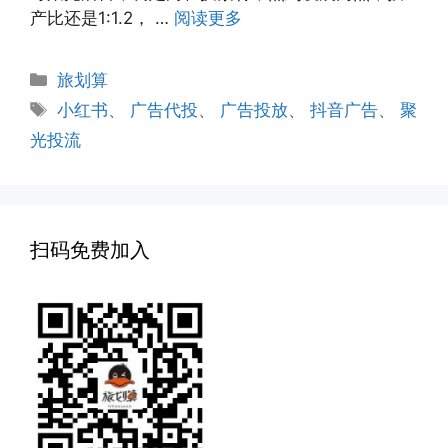
产比还是1:1.2， …
阅读更多
分
旅划算
类
标
小红书
、
广告代投
、
广告投放
、
抖音广告
、
聚
签
光投流
扫码免费加入