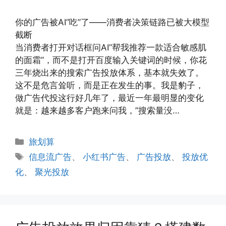
你的广告被AI”吃”了——消费者决策链路已被大模型
截断
当消费者打开对话框问AI”帮我推荐一款适合敏感肌
的面霜”，而不是打开百度输入关键词的时候，你花
三年烧出来的搜索广告投放体系，基本就失效了。
这不是危言耸听，而是正在发生的事。我是豹子，
做广告代投这行好几年了，最近一年最明显的变化
就是：越来越多客户跑来问我，”搜索量没…
分
旅划算
类
标
信息流广告
、
小红书广告
、
广告投放
、
投放优
签
化
、
聚光投放