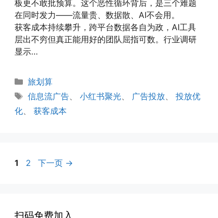
板更不敢批预算。这个恶性循环背后，是三个难题
在同时发力——流量贵、数据散、AI不会用。
获客成本持续攀升，跨平台数据各自为政，AI工具
层出不穷但真正能用好的团队屈指可数。行业调研
显示…
分
旅划算
类
标
信息流广告
、
小红书聚光
、
广告投放
、
投放优
签
化
、
获客成本
页
页
1
2
下一页
→
面
面
扫码免费加入