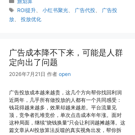
旅划算
类
标
ROI提升
、
小红书聚光
、
广告代投
、
广告投
签
放
、
投放优化
广告成本降不下来，可能是人群
定向出了问题
2026年7月21日
作者
open
广告投放成本越来越贵，这几个方向帮你找回利润
近两年，几乎所有做投放的人都有一个共同感受：
钱花得越来越多，效果却越来越差。平台流量见
顶，竞争者扎堆竞价，单次点击成本年年涨。面对
这种局面，继续”烧钱换量”只会让利润越摊越薄。这
篇文章从AI投放算法反噬的真实视角出发，帮你拆