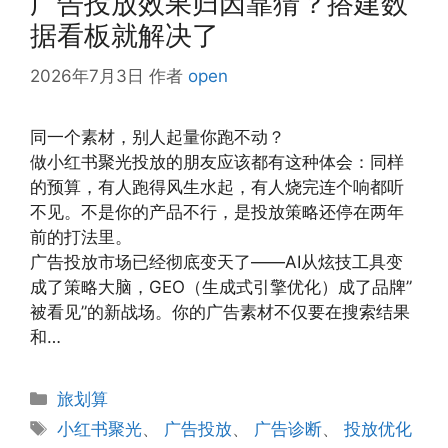
广告投放效果归因靠猜？搭建数
据看板就解决了
2026年7月3日
作者
open
同一个素材，别人起量你跑不动？
做小红书聚光投放的朋友应该都有这种体会：同样
的预算，有人跑得风生水起，有人烧完连个响都听
不见。不是你的产品不行，是投放策略还停在两年
前的打法里。
广告投放市场已经彻底变天了——AI从炫技工具变
成了策略大脑，GEO（生成式引擎优化）成了品牌”
被看见”的新战场。你的广告素材不仅要在搜索结果
和…
分
旅划算
类
标
小红书聚光
、
广告投放
、
广告诊断
、
投放优化