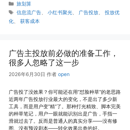
分
旅划算
类
标
信息流广告
、
小红书聚光
、
广告投放
、
投放优
签
化
、
获客成本
广告主投放前必做的准备工作，
很多人忽略了这一步
2026年6月30日
作者
open
广告投了没效果？你可能还在用”怼脸种草”的老思路
近两年广告投放行业最大的变化，不是出了多少新
工具，而是用户变”精”了。那种打光精致、脚本完美
的种草笔记，用户一眼就能识别出是广告，手指一
滑就过去了。反而是普通人的真实分享——没有修
图、没有预设剧本——转化效果出奇的好。