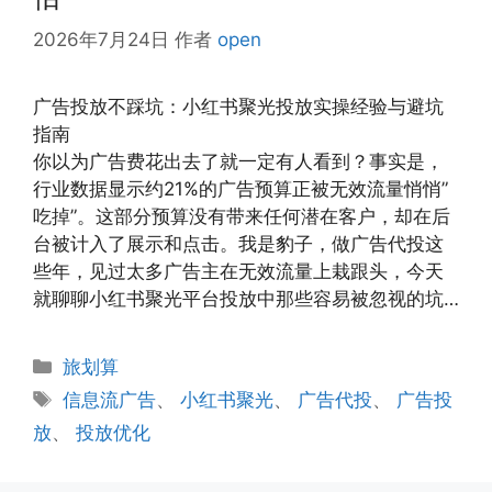
2026年7月24日
作者
open
广告投放不踩坑：小红书聚光投放实操经验与避坑
指南
你以为广告费花出去了就一定有人看到？事实是，
行业数据显示约21%的广告预算正被无效流量悄悄”
吃掉”。这部分预算没有带来任何潜在客户，却在后
台被计入了展示和点击。我是豹子，做广告代投这
些年，见过太多广告主在无效流量上栽跟头，今天
就聊聊小红书聚光平台投放中那些容易被忽视的坑…
分
旅划算
类
标
信息流广告
、
小红书聚光
、
广告代投
、
广告投
签
放
、
投放优化