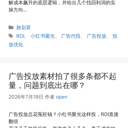
解成本飙升的底层逻辑，并给出几个找回利润的实
操方向…
分
旅划算
类
标
ROI
、
小红书聚光
、
广告代投
、
广告投放
、
投
签
放优化
广告投放素材拍了很多条都不起
量，问题到底出在哪？
2026年7月19日
作者
open
广告投放总花冤枉钱？小红书聚光这样投，ROI直接
翻倍