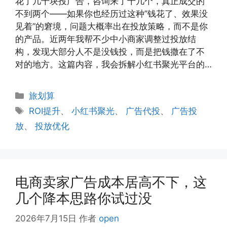
花了几千块投广告，咨询来了十几个，真正成交的
不到两个——如果你也经历过这种”钱花了、效果没
见着”的窘境，问题大概率出在投放策略，而不是你
的产品。近两年我帮不少中小商家调整过投放结
构，发现大部分人不是没钱投，而是把钱撒在了不
对的地方。这篇内容，我会拆解小红书聚光平台的…
分
旅划算
类
标
ROI提升
、
小红书聚光
、
广告代投
、
广告投
签
放
、
投放优化
电商卖家广告成本居高不下，这
几个降本思路你试过没
2026年7月15日
作者
open