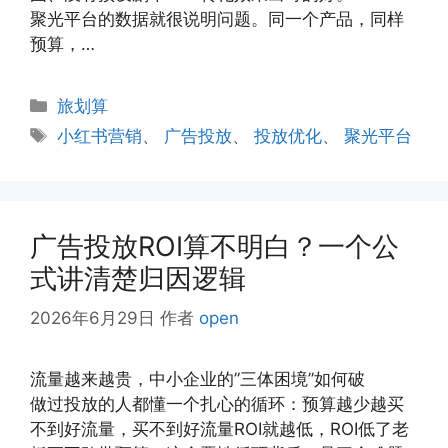
聚光平台的数据就很说明问题。同一个产品，同样
预算，…
分
旅划算
类
标
小红书营销
、
广告投放
、
投放优化
、
聚光平台
签
广告投放ROI算不明白？一个公
式讲清楚归因逻辑
2026年6月29日
作者
open
流量越来越贵，中小企业的”三体困境”如何破
做过投放的人都懂一个扎心的循环：预算越少越买
不到好流量，买不到好流量ROI就越低，ROI低了老