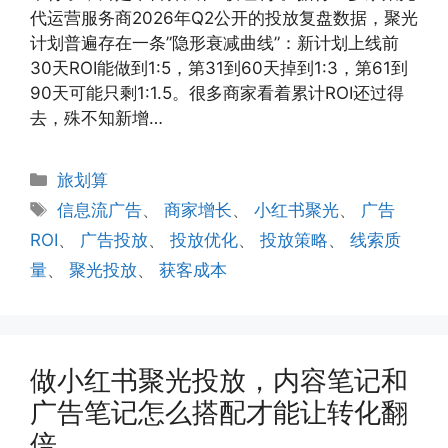
代运营服务商2026年Q2公开的投放复盘数据，聚光
计划普遍存在一条”隐形衰减曲线”：新计划上线前
30天ROI能做到1:5，第31到60天掉到1:3，第61到
90天可能只剩1:1.5。很多商家看着累计ROI还过得
去，殊不知新增…
分
旅划算
类
标
信息流广告
、
商家增长
、
小红书聚光
、
广告
签
ROI
、
广告投放
、
投放优化
、
投放策略
、
线索质
量
、
聚光投放
、
获客成本
做小红书聚光投放，内容笔记和
广告笔记怎么搭配才能让转化翻
倍