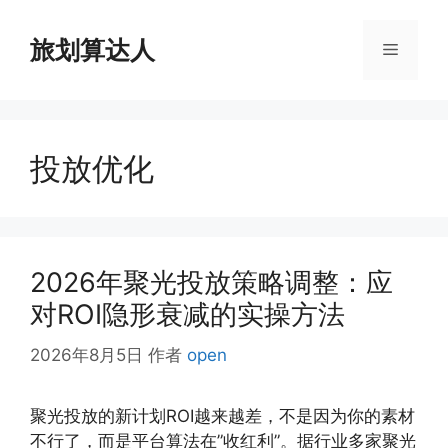
跳
至
旅划算达人
菜
内
容
单
投放优化
2026年聚光投放策略调整：应
对ROI隐形衰减的实操方法
2026年8月5日
作者
open
聚光投放的新计划ROI越来越差，不是因为你的素材
不行了，而是平台算法在”收红利”。据行业多家聚光