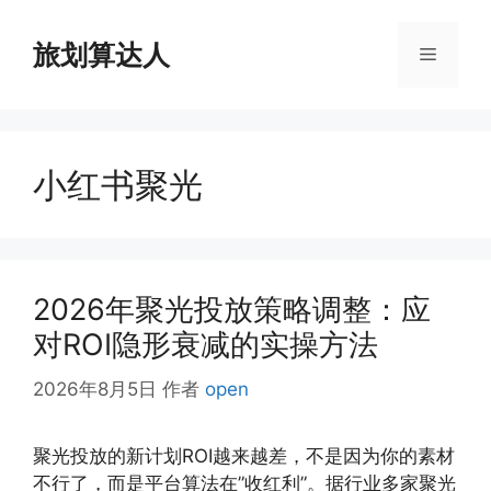
跳
至
旅划算达人
菜
内
容
单
小红书聚光
2026年聚光投放策略调整：应
对ROI隐形衰减的实操方法
2026年8月5日
作者
open
聚光投放的新计划ROI越来越差，不是因为你的素材
不行了，而是平台算法在”收红利”。据行业多家聚光