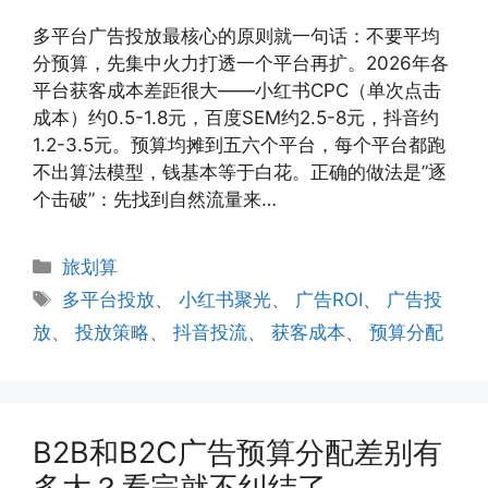
多平台广告投放最核心的原则就一句话：不要平均
分预算，先集中火力打透一个平台再扩。2026年各
平台获客成本差距很大——小红书CPC（单次点击
成本）约0.5-1.8元，百度SEM约2.5-8元，抖音约
1.2-3.5元。预算均摊到五六个平台，每个平台都跑
不出算法模型，钱基本等于白花。正确的做法是”逐
个击破”：先找到自然流量来…
分
旅划算
类
标
多平台投放
、
小红书聚光
、
广告ROI
、
广告投
签
放
、
投放策略
、
抖音投流
、
获客成本
、
预算分配
B2B和B2C广告预算分配差别有
多大？看完就不纠结了