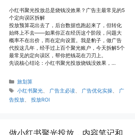
小红书聚光投放总是烧钱没效果？广告主最常见的5
个定向误区拆解
投放预算花出去了，后台数据也跑起来了，但转化
始终上不去——如果你正在经历这个阶段，问题大
概率不在出价，而在定向设置。我是豹子，做广告
代投这几年，经手过上百个聚光账户，今天拆解5个
最常见的定向误区，帮你把钱花在刀刃上。
先说核心结论：小红书聚光投放烧钱没效果，…
分
旅划算
类
标
小红书聚光
、
广告主必读
、
广告优化实操
、
广
签
告投放
、
投放ROI
做小红书聚光投放，内容笔记和