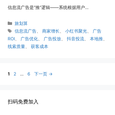
信息流广告是”推”逻辑——系统根据用户…
分
旅划算
类
标
信息流广告
、
商家增长
、
小红书聚光
、
广告
签
ROI
、
广告优化
、
广告投放
、
抖音投流
、
本地推
、
线索质量
、
获客成本
页
页
页
1
2
…
6
下一页
→
面
面
面
扫码免费加入