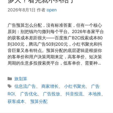
2026年8月1日
作者
open
广告预算怎么分配，没有标准答案，但有一个核心
原则：别把钱均匀撒到每个平台。2026年各家平台
的获客成本差距很大——百度推广B2C线索成本80
到300元，腾讯广告50到200元，小红书聚光和抖
音巨量又各有特点。预算分配的底层逻辑是根据你
的客单价和用户决策周期来定，高客单价、短决策
周期的生意多投搜索类平台，低客单价、需要种…
分
旅划算
类
标
信息流广告
、
商家增长
、
小红书聚光
、
广告
签
ROI
、
广告优化
、
广告投放
、
抖音投流
、
本地推
、
获客成本
、
预算分配