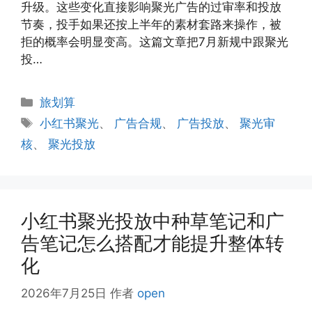
升级。这些变化直接影响聚光广告的过审率和投放
节奏，投手如果还按上半年的素材套路来操作，被
拒的概率会明显变高。这篇文章把7月新规中跟聚光
投…
分
旅划算
类
标
小红书聚光
、
广告合规
、
广告投放
、
聚光审
签
核
、
聚光投放
小红书聚光投放中种草笔记和广
告笔记怎么搭配才能提升整体转
化
2026年7月25日
作者
open