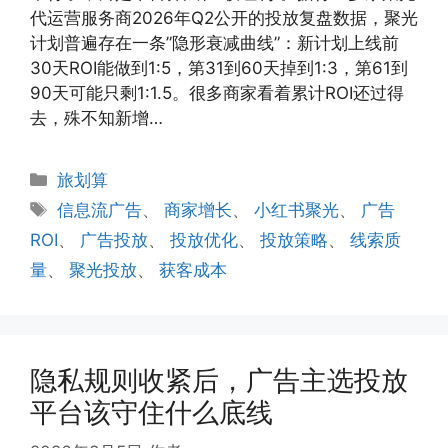
代运营服务商2026年Q2公开的投放复盘数据，聚光
计划普遍存在一条”隐形衰减曲线”：新计划上线前
30天ROI能做到1:5，第31到60天掉到1:3，第61到
90天可能只剩1:1.5。很多商家看着累计ROI还过得
去，殊不知新增…
分
旅划算
类
标
信息流广告
、
商家增长
、
小红书聚光
、
广告
签
ROI
、
广告投放
、
投放优化
、
投放策略
、
线索质
量
、
聚光投放
、
获客成本
隐私规则收紧后，广告主选投放
平台该守住什么底线