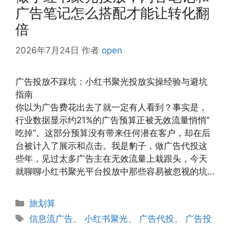
广告笔记怎么搭配才能让转化翻
倍
2026年7月24日
作者
open
广告投放不踩坑：小红书聚光投放实操经验与避坑
指南
你以为广告费花出去了就一定有人看到？事实是，
行业数据显示约21%的广告预算正被无效流量悄悄”
吃掉”。这部分预算没有带来任何潜在客户，却在后
台被计入了展示和点击。我是豹子，做广告代投这
些年，见过太多广告主在无效流量上栽跟头，今天
就聊聊小红书聚光平台投放中那些容易被忽视的坑…
分
旅划算
类
标
信息流广告
、
小红书聚光
、
广告代投
、
广告投
签