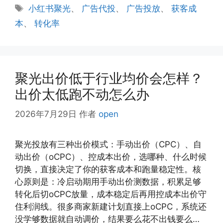
类
标
小红书聚光
、
广告代投
、
广告投放
、
获客成
签
本
、
转化率
聚光出价低于行业均价会怎样？
出价太低跑不动怎么办
2026年7月29日
作者
open
聚光投放有三种出价模式：手动出价（CPC）、自
动出价（oCPC）、控成本出价，选哪种、什么时候
切换，直接决定了你的获客成本和跑量稳定性。核
心原则是：冷启动期用手动出价测数据，积累足够
转化后切oCPC放量，成本稳定后再用控成本出价守
住利润线。很多商家新建计划直接上oCPC，系统还
没学够数据就自动调价，结果要么花不出钱要么…