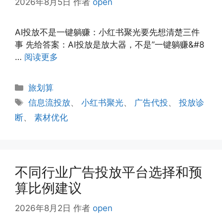
2026年8月5日
作者
open
AI投放不是一键躺赚：小红书聚光要先想清楚三件
事 先给答案：AI投放是放大器，不是”一键躺赚&#8
…
阅读更多
分
旅划算
类
标
信息流投放
、
小红书聚光
、
广告代投
、
投放诊
签
断
、
素材优化
不同行业广告投放平台选择和预
算比例建议
2026年8月2日
作者
open