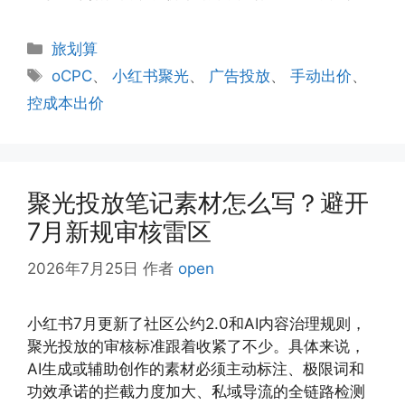
分
旅划算
类
标
oCPC
、
小红书聚光
、
广告投放
、
手动出价
、
签
控成本出价
聚光投放笔记素材怎么写？避开
7月新规审核雷区
2026年7月25日
作者
open
小红书7月更新了社区公约2.0和AI内容治理规则，
聚光投放的审核标准跟着收紧了不少。具体来说，
AI生成或辅助创作的素材必须主动标注、极限词和
功效承诺的拦截力度加大、私域导流的全链路检测