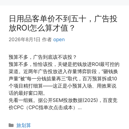
日用品客单价不到五十，广告投
放ROI怎么算才值？
2026年8月1日
作者
open
预算不多，广告到底该不该投？
预算不多，恰恰该投，关键是把钱放进ROI最可控的
渠道。近两年广告投放进入存量博弈阶段，”砸钱换
声量”被”每一分钱掂量再三”取代，百万预算拆成10
个项目精打细算——这正是小预算入场、用效果说
话的最好窗口期。
先看一组账。据公开SEM投放数据(2025)，百度竞
价CPC（CPC指单次点击成本）…
分
旅划算