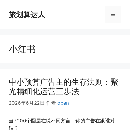
跳
至
旅划算达人
菜
内
容
单
小红书
中小预算广告主的生存法则：聚
光精细化运营三步法
2026年6月22日
作者
open
当7000个圈层在说不同方言，你的广告在跟谁对
话？