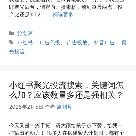
盯聚光后台，调定向、换素材，熬到凌晨两点，投
产比还是1:1.2， …
阅读更多
分
旅划算
类
标
小红书
、
广告代投
、
广告投放
、
抖音广告
、
聚
签
光投流
小红书聚光投流搜索，关键词怎
么加？应该数量多还是强相关？
2026年2月5日
作者
旅划算
今天又是一篇干货，请大家给豹子点下赞，给我一
些输出的动力！ 很多人在搭建聚光计划时，都有个