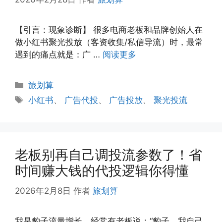
【引言：现象诊断】 很多电商老板和品牌创始人在
做小红书聚光投放（客资收集/私信导流）时，最常
遇到的痛点就是：广 …
阅读更多
分
旅划算
类
标
小红书
、
广告代投
、
广告投放
、
聚光投流
签
老板别再自己调投流参数了！省
时间赚大钱的代投逻辑你得懂
2026年2月8日
作者
旅划算
我是豹子流量增长。经常有老板说：“豹子，我自己