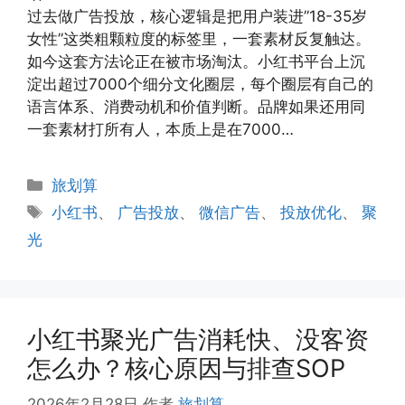
过去做广告投放，核心逻辑是把用户装进”18-35岁
女性”这类粗颗粒度的标签里，一套素材反复触达。
如今这套方法论正在被市场淘汰。小红书平台上沉
淀出超过7000个细分文化圈层，每个圈层有自己的
语言体系、消费动机和价值判断。品牌如果还用同
一套素材打所有人，本质上是在7000…
分
旅划算
类
标
小红书
、
广告投放
、
微信广告
、
投放优化
、
聚
签
光
小红书聚光广告消耗快、没客资
怎么办？核心原因与排查SOP
2026年2月28日
作者
旅划算