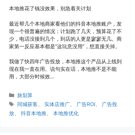
本地推花了钱没效果，别急着关计划
最近帮几个本地商家看他们的抖音本地推账户，发
现一个很普遍的情况：计划跑了几天，预算花了不
少，电话没接到几个，到店的人更是寥寥无几。商
家第一反应基本都是”这玩意没用”，想直接关掉。
我做了快四年广告投放，本地推这个产品从上线到
现在我一直在用。说句实在话，本地推不是不能
用，大部分时候效…
分
旅划算
类
标
同城获客
、
实体店推广
、
广告ROI
、
广告投
签
放
、
抖音本地推
、
本地推优化