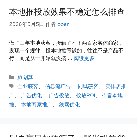
本地推投放效果不稳定怎么排查
2026年6月5日
作者
open
做了三年本地获客，接触了不下两百家实体商家，
发现一个规律：投本地推亏钱的，往往不是产品不
行，而是从一开始就没搞 …
阅读更多
分
旅划算
类
标
企业获客
、
信息流广告
、
同城获客
、
实体店推
签
广
、
广告优化
、
广告投放
、
投放ROI
、
抖音本地
推
、
本地商家推广
、
线索优化