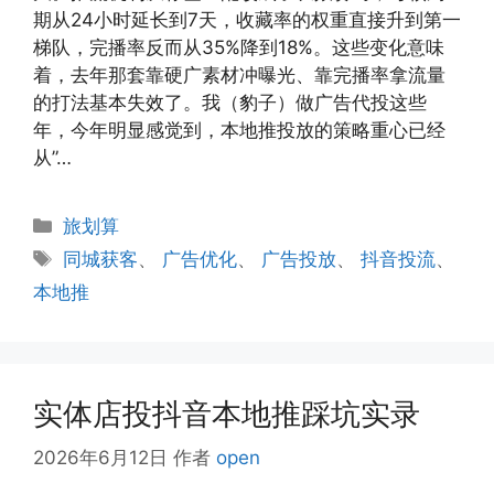
期从24小时延长到7天，收藏率的权重直接升到第一
梯队，完播率反而从35%降到18%。这些变化意味
着，去年那套靠硬广素材冲曝光、靠完播率拿流量
的打法基本失效了。我（豹子）做广告代投这些
年，今年明显感觉到，本地推投放的策略重心已经
从”…
分
旅划算
类
标
同城获客
、
广告优化
、
广告投放
、
抖音投流
、
签
本地推
实体店投抖音本地推踩坑实录
2026年6月12日
作者
open