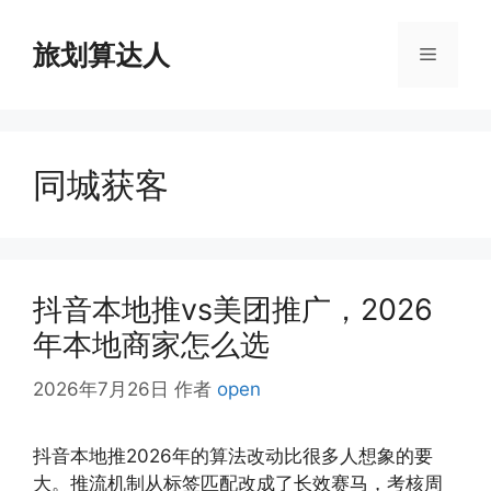
跳
至
旅划算达人
菜
内
容
单
同城获客
抖音本地推vs美团推广，2026
年本地商家怎么选
2026年7月26日
作者
open
抖音本地推2026年的算法改动比很多人想象的要
大。推流机制从标签匹配改成了长效赛马，考核周