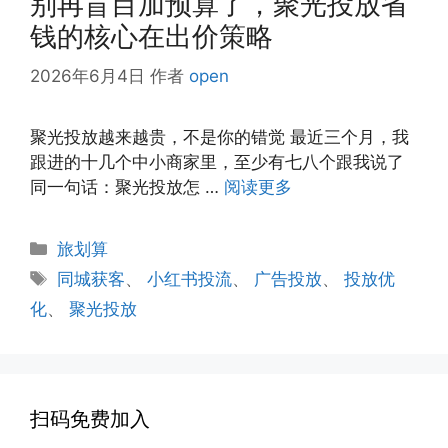
别再盲目加预算了，聚光投放省
钱的核心在出价策略
2026年6月4日
作者
open
聚光投放越来越贵，不是你的错觉 最近三个月，我
跟进的十几个中小商家里，至少有七八个跟我说了
同一句话：聚光投放怎 …
阅读更多
分
旅划算
类
标
同城获客
、
小红书投流
、
广告投放
、
投放优
签
化
、
聚光投放
扫码免费加入