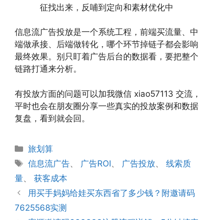
征找出来，反哺到定向和素材优化中
信息流广告投放是一个系统工程，前端买流量、中
端做承接、后端做转化，哪个环节掉链子都会影响
最终效果。别只盯着广告后台的数据看，要把整个
链路打通来分析。
有投放方面的问题可以加我微信 xiao57113 交流，
平时也会在朋友圈分享一些真实的投放案例和数据
复盘，看到就会回。
分
旅划算
类
标
信息流广告
、
广告ROI
、
广告投放
、
线索质
签
量
、
获客成本
用买手妈妈给娃买东西省了多少钱？附邀请码
7625568实测