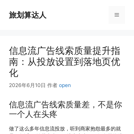
跳
至
旅划算达人
菜
内
容
单
信息流广告线索质量提升指
南：从投放设置到落地页优
化
2026年6月10日
作者
open
信息流广告线索质量差，不是你
一个人在头疼
做了这么多年信息流投放，听到商家抱怨最多的就