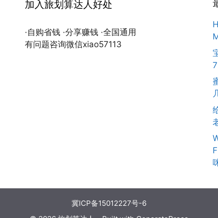
加入旅划算达人好处
H
·自购省钱 ·分享赚钱 ·全国通用
M
有问题咨询微信xiao57113
W
F
冀ICP备15012227号-6