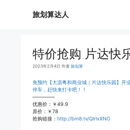
跳
至
旅划算达人
内
容
特价抢购 片达快乐
2023年2月4日
作者
旅划算
免预约【大沥粤和商业城｜片达快乐园】开业特
停车，赶快来打卡吧！！
————–
优惠价：￥49.9
原价：￥78
抢购链接：
http://bm8.tv/QIrIxXNO