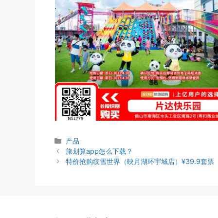
分
产品
类
旅划算app怎么下载？
特价抢购缤雪世界（映月湖环宇城店）¥39.9套票